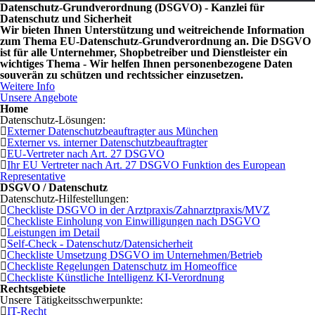
Datenschutz-Grundverordnung (DSGVO) - Kanzlei für
Datenschutz und Sicherheit
Wir bieten Ihnen Unterstützung und weitreichende Information
zum Thema EU-Datenschutz-Grundverordnung an. Die DSGVO
ist für alle Unternehmer, Shopbetreiber und Dienstleister ein
wichtiges Thema - Wir helfen Ihnen personenbezogene Daten
souverän zu schützen und rechtssicher einzusetzen.
Weitere Info
Unsere Angebote
Home
Datenschutz-Lösungen:
Externer Datenschutzbeauftragter aus München
Externer vs. interner Datenschutzbeauftragter
EU-Vertreter nach Art. 27 DSGVO
Ihr EU Vertreter nach Art. 27 DSGVO Funktion des European
Representative
DSGVO / Datenschutz
Datenschutz-Hilfestellungen:
Checkliste DSGVO in der Arztpraxis/Zahnarztpraxis/MVZ
Checkliste Einholung von Einwilligungen nach DSGVO
Leistungen im Detail
Self-Check - Datenschutz/Datensicherheit
Checkliste Umsetzung DSGVO im Unternehmen/Betrieb
Checkliste Regelungen Datenschutz im Homeoffice
Checkliste Künstliche Intelligenz KI-Verordnung
Rechtsgebiete
Unsere Tätigkeitsschwerpunkte:
IT-Recht