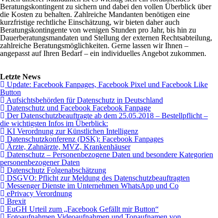
Beratungskontingent zu sichern und dabei den vollen Überblick über
die Kosten zu behalten. Zahlreiche Mandanten benötigen eine
kurzfristige rechtliche Einschätzung, wir bieten daher auch
Beratungskontingente von wenigen Stunden pro Jahr, bis hin zu
Dauerberatungsmandaten und Stellung der externen Rechtsabteilung,
zahlreiche Beratungsmöglichkeiten. Gerne lassen wir Ihnen –
angepasst auf Ihren Bedarf – ein individuelles Angebot zukommen.
Letzte News
Update: Facebook Fanpages, Facebook Pixel und Facebook Like
Button
Aufsichtsbehörden für Datenschutz in Deutschland
Datenschutz und Facebook Facebook Fanpage
Der Datenschutzbeauftragte ab dem 25.05.2018 – Bestellpflicht –
die wichtigsten Infos im Überblick:
KI Verordnung zur Künstlichen Intelligenz
Datenschutzkonferenz (DSK): Facebook Fanpages
Ärzte, Zahnärzte, MVZ, Krankenhäuser
Datenschutz – Personenbezogene Daten und besondere Kategorien
personenbezogener Daten
Datenschutz Folgenabschätzung
DSGVO: Pflicht zur Meldung des Datenschutzbeauftragten
Messenger Dienste im Unternehmen WhatsApp und Co
ePrivacy Verordnung
Brexit
EuGH Urteil zum „Facebook Gefällt mir Button“
Fotoaufnahmen Videoaufnahmen und Tonaufnamen von