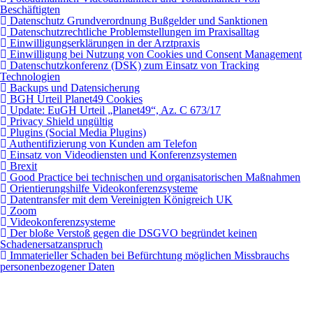
Beschäftigten
Datenschutz Grundverordnung Bußgelder und Sanktionen
Datenschutzrechtliche Problemstellungen im Praxisalltag
Einwilligungserklärungen in der Arztpraxis
Einwilligung bei Nutzung von Cookies und Consent Management
Datenschutzkonferenz (DSK) zum Einsatz von Tracking
Technologien
Backups und Datensicherung
BGH Urteil Planet49 Cookies
Update: EuGH Urteil „Planet49“, Az. C 673/17
Privacy Shield ungültig
Plugins (Social Media Plugins)
Authentifizierung von Kunden am Telefon
Einsatz von Videodiensten und Konferenzsystemen
Brexit
Good Practice bei technischen und organisatorischen Maßnahmen
Orientierungshilfe Videokonferenzsysteme
Datentransfer mit dem Vereinigten Königreich UK
Zoom
Videokonferenzsysteme
Der bloße Verstoß gegen die DSGVO begründet keinen
Schadenersatzanspruch
Immaterieller Schaden bei Befürchtung möglichen Missbrauchs
personenbezogener Daten