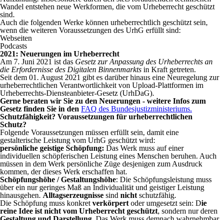
Wandel entstehen neue Werkformen, die vom Urheberrecht geschützt
sind.
Auch die folgenden Werke können urheberrechtlich geschützt sein,
wenn die weiteren Voraussetzungen des UrhG erfüllt sind:
Webseiten
Podcasts
2021: Neuerungen im Urheberrecht
Am 7. Juni 2021 ist das
Gesetz zur Anpassung des Urheberrechts an
die Erfordernisse des Digitalen Binnenmarkts
in Kraft getreten.
Seit dem 01. August 2021 gibt es darüber hinaus eine Neuregelung zur
urheberrechtlichen Verantwortlichkeit von Upload-Plattformen im
Urheberrechts-Diensteanbieter-Gesetz (UrhDaG).
Gerne beraten wir Sie zu den Neuerungen - weitere
Infos zum
Gesetz finden Sie in den
FAQ des Bundesjustizministeriums.
Schutzfähigkeit?
Voraussetzungen für urheberrechtlichen
Schutz?
Folgende Voraussetzungen müssen erfüllt sein, damit eine
gestalterische Leistung vom UrhG geschützt wird:
persönliche geistige Schöpfung:
Das Werk muss auf einer
individuellen schöpferischen Leistung eines Menschen beruhen. Auch
müssen in dem Werk persönliche Züge desjenigen zum Ausdruck
kommen, der dieses Werk erschaffen hat.
Schöpfungshöhe /
Gestaltungshöhe
: Die Schöpfungsleistung muss
über ein nur geringes Maß an Individualität und geistiger Leistung
hinausgehen.
Alltagserzeugnisse
sind
nicht
schutzfähig.
Die Schöpfung muss konkret
verkörpert
oder umgesetzt sein: D
ie
reine Idee ist nicht vom Urheberrecht geschützt
, sondern nur deren
Gestaltung und Darstellung.
Das Werk muss demnach wahrnehmbar