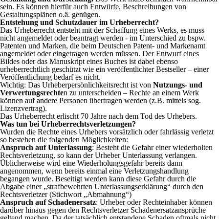
sein. Es können hierfür auch Entwürfe, Beschreibungen von
Gestaltungsplänen o.ä. genügen.
Entstehung und Schutzdauer im Urheberrecht?
Das Urheberrecht entsteht mit der Schaffung eines Werks, es muss
nicht angemeldet oder beantragt werden - im Unterschied zu bspw.
Patenten und Marken, die beim Deutschen Patent- und Markenamt
angemeldet oder eingetragen werden müssen. Der Entwurf eines
Bildes oder das Manuskript eines Buches ist dabei ebenso
urheberrechtlich geschützt wie ein veröffentlichter Bestseller – einer
Veröffentlichung bedarf es nicht.
Wichtig: Das Urheberpersönlichkeitsrecht ist von
Nutzungs- und
Verwertungsrechte
n zu unterscheiden – Rechte an einem Werk
können auf andere Personen übertragen werden (z.B. mittels sog.
Lizenzvertrag).
Das Urheberrecht erlischt 70 Jahre nach dem Tod des Urhebers.
Was tun bei Urheberrechtsverletzungen?
Wurden die Rechte eines Urhebers vorsätzlich oder fahrlässig verletzt
so bestehen die folgenden Möglichkeiten:
Anspruch auf Unterlassung
: Besteht die Gefahr einer wiederholten
Rechtsverletzung, so kann der Urheber Unterlassung verlangen.
Üblicherweise wird eine Wiederholungsgefahr bereits dann
angenommen, wenn bereits einmal eine Verletzungshandlung
begangen wurde. Beseitigt werden kann diese Gefahr durch die
Abgabe einer „strafbewehrten Unterlassungserklärung“ durch den
Rechtsverletzer (Stichwort „Abmahnung“)
Anspruch auf Schadenersatz
: Urheber oder Rechteinhaber können
darüber hinaus gegen den Rechtsverletzer Schadenersatzansprüche
geltend machen. Da der tatsächlich entstandene Schaden oftmals nicht