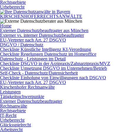
Rechtsgebiete
Urheberrecht
KIRSCHENHOFER
RECHTSANWÄLTE
Home
Externer Datenschutzbeauftragter aus München
Externer vs. interner Datenschutzbeauftragter
EU-Vertreter nach Art. 27 DSGVO
DSGVO / Datenschutz
Checkliste Künstliche Intelligenz KI-Verordnung
Checkliste Regelungen Datenschutz im Homeoffice
Datenschutz - Leistungen im Detail
Checkliste DSGVO in der Arztpraxis/Zahnarztpraxis/MVZ
Checkliste Umsetzung DSGVO im Unternehmen/Betrieb
Self-Check - Datenschutz/Datensicherheit
Checkliste Einholung von Einwilligungen nach DSGVO
EU-Vertreter nach Art. 27 DSGVO
Kirschenhofer Rechtsanwälte
Leistungen
Tätigkeitsschwerpunkte
Externer Datenschutzbeauftragter
Rechtsanwälte
Rechtsgebiete
IT-Recht
Urheberrecht
Glücksspielrecht
Arbeitsrecht