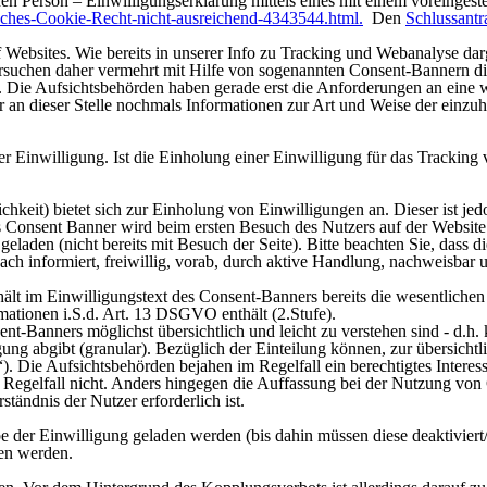
en Person – Einwilligungserklärung mittels eines mit einem voreinges
ches-Cookie-Recht-nicht-ausreichend-4343544.html.
Den
Schlussantr
bsites. Wie bereits in unserer Info zu Tracking und Webanalyse darge
ersuchen daher vermehrt mit Hilfe von sogenannten Consent-Bannern di
ie Aufsichtsbehörden haben gerade erst die Anforderungen an eine 
wir an dieser Stelle nochmals Informationen zur Art und Weise der e
der Einwilligung. Ist die Einholung einer Einwilligung für das Tracki
keit) bietet sich zur Einholung von Einwilligungen an. Dieser ist je
s Consent Banner wird beim ersten Besuch des Nutzers auf der Website
 geladen (nicht bereits mit Besuch der Seite). Bitte beachten Sie, das
 informiert, freiwillig, vorab, durch aktive Handlung, nachweisbar un
hält im Einwilligungstext des Consent-Banners bereits die wesentlichen
rmationen i.S.d. Art. 13 DSGVO enthält (2.Stufe).
ent-Banners möglichst übersichtlich und leicht zu verstehen sind - d.h
ung abgibt (granular). Bezüglich der Einteilung können, zur übersicht
. Die Aufsichtsbehörden bejahen im Regelfall ein berechtigtes Interes
m Regelfall nicht. Anders hingegen die Auffassung bei der Nutzung vo
tändnis der Nutzer erforderlich ist.
be der Einwilligung geladen werden (bis dahin müssen diese deaktivier
den werden.