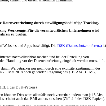
eitung kennen und diesen wissentlich zustimmen.
e Datenverarbeitung durch einwilligungsbedürftige Tracking-
acking-Werkzeuge. Für die verantwortlichen Unternehmen wird
fahren
zu prüfen.
auf Websites und Apps beschäftigt. Die
DSK (Datenschutzkonferenz)
ist
Internet nachvollziehbar machen und bei der Erstellung von
enden Handlung vor der Datenverarbeitung eingeholt werden muss, d. h.
r durch Werbetracker nur noch durch eine explizite Zustimmung des
 zum 25. Mai 2018 noch geltenden Regelung des § 15 Abs. 3 TMG,
Ziff. 1 des DSK-Papiers).
 können: Dies wäre allenfalls noch vertretbar, indem man § 15 Abs
das scheint auch das BMI anders zu sehen (Ziff. 2-4 des DSK-Papiers).