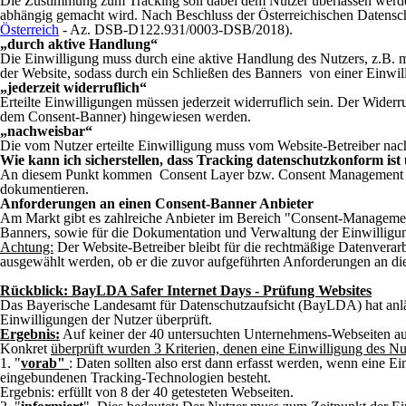
Die Zustimmung zum Tracking soll dabei dem Nutzer überlassen werden
abhängig gemacht wird. Nach Beschluss der Österreichischen Datenschut
Österreich
- Az. DSB-D122.931/0003-DSB/2018).
„durch aktive Handlung“
Die Einwilligung muss durch eine aktive Handlung des Nutzers, z.B. m
der Website, sodass durch ein Schließen des Banners von einer Einwi
„jederzeit widerruflich“
Erteilte Einwilligungen müssen jederzeit widerruflich sein. Der Widerr
dem Consent-Banner) hingewiesen werden.
„nachweisbar“
Die vom Nutzer erteilte Einwilligung muss vom Website-Betreiber n
Wie kann ich sicherstellen, dass Tracking datenschutzkonform is
An diesem Punkt kommen Consent Layer bzw. Consent Management Plat
dokumentieren.
Anforderungen an einen Consent-Banner Anbieter
Am Markt gibt es zahlreiche Anbieter im Bereich "Consent-Managemen
Banners, sowie für die Dokumentation und Verwaltung der Einwilligun
Achtung:
Der Website-Betreiber bleibt für die rechtmäßige Datenverarb
ausgewählt werden, ob er die zuvor aufgeführten Anforderungen an die
Rückblick: BayLDA Safer Internet Days - Prüfung Websites
Das Bayerische Landesamt für Datenschutzaufsicht (BayLDA) hat anlä
Einwilligungen der Nutzer überprüft.
Ergebnis:
Auf keiner der 40 untersuchten Unternehmens-Webseiten au
Konkret
überprüft wurden 3 Kriterien, denen eine Einwilligung des 
1. "
vorab"
: Daten sollten also erst dann erfasst werden, wenn eine E
eingebundenen Tracking-Technologien besteht.
Ergebnis: erfüllt von 8 der 40 getesteten Webseiten.