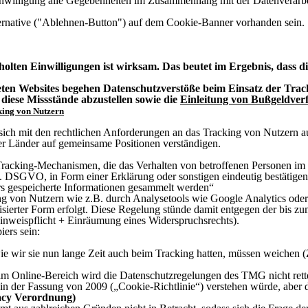
inwilligung alle Gegebenheiten im Zusammenhang mit der Datenverarb
ernative ("Ablehnen-Button") auf dem Cookie-Banner vorhanden sein.
ten Einwilligungen ist wirksam. Das beutet im Ergebnis, dass di
teten Websites begehen Datenschutzverstöße beim Einsatz der Tr
diese Missstände abzustellen sowie die
Einleitung von Bußgeldver
king von Nutzern
s sich mit den rechtlichen Anforderungen an das Tracking von Nutzern 
r Länder auf gemeinsame Positionen verständigen.
 Tracking-Mechanismen, die das Verhalten von betroffenen Personen im 
. d. DSGVO, in Form einer Erklärung oder sonstigen eindeutig bestätig
rs gespeicherte Informationen gesammelt werden“
ing von Nutzern wie z.B. durch Analysetools wie Google Analytics ode
misierter Form erfolgt. Diese Regelung stünde damit entgegen der bis
inweispflicht + Einräumung eines Widerspruchsrechts).
ers sein:
e wir sie nun lange Zeit auch beim Tracking hatten, müssen weichen (
Online-Bereich wird die Datenschutzregelungen des TMG nicht retten
in der Fassung von 2009 („Cookie-Richtlinie“) verstehen würde, aber 
vacy Verordnung)