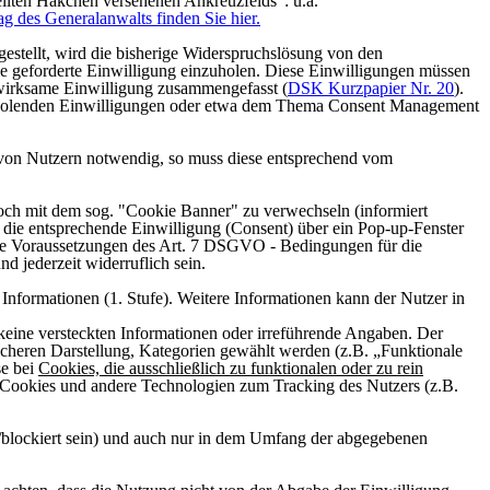
tellten Häkchen versehenen Ankreuzfelds“
: u.a.
ag des Generalanwalts finden Sie hier.
stellt, wird die bisherige Widerspruchslösung von den
e geforderte Einwilligung einzuholen. Diese Einwilligungen müssen
wirksame Einwilligung zusammengefasst (
DSK Kurzpapier Nr. 20
).
inzuholenden Einwilligungen oder etwa dem Thema Consent Management
ng von Nutzern notwendig, so muss diese entsprechend vom
doch mit dem sog. "Cookie Banner" zu verwechseln (informiert
 die entsprechende Einwilligung (Consent) über ein Pop-up-Fenster
s die Voraussetzungen des Art. 7 DSGVO - Bedingungen für die
d jederzeit widerruflich sein.
 Informationen (1. Stufe). Weitere Informationen kann der Nutzer in
. keine versteckten Informationen oder irreführende Angaben. Der
licheren Darstellung, Kategorien gewählt werden (z.B. „Funktionale
se bei
Cookies, die ausschließlich zu funktionalen oder zu rein
n Cookies und andere Technologien zum Tracking des Nutzers (z.B.
t/blockiert sein) und auch nur in dem Umfang der abgegebenen