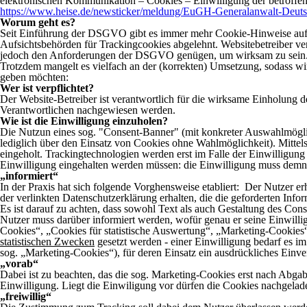
elektronischen Kommunikation – Cookies – Einwilligung der betroffen
https://www.heise.de/newsticker/meldung/EuGH-Generalanwalt-Deuts
Worum geht es?
Seit Einführung der DSGVO gibt es immer mehr Cookie-Hinweise auf We
Aufsichtsbehörden für Trackingcookies abgelehnt. Websitebetreiber v
jedoch den Anforderungen der DSGVO genügen, um wirksam zu sein. D
Trotzdem mangelt es vielfach an der (korrekten) Umsetzung, sodass 
geben möchten:
Wer ist verpflichtet?
Der Website-Betreiber ist verantwortlich für die wirksame Einholung 
Verantwortlichen nachgewiesen werden.
Wie ist die Einwilligung einzuholen?
Die Nutzun eines sog. "Consent-Banner" (mit konkreter Auswahlmöglich
lediglich über den Einsatz von Cookies ohne Wahlmöglichkeit). Mittel
eingeholt. Trackingtechnologien werden erst im Falle der Einwilligung
Einwilligung eingehalten werden müssen: die Einwilligung muss demnach
„informiert“
In der Praxis hat sich folgende Vorghensweise etabliert: Der Nutzer er
der verlinkten Datenschutzerklärung erhalten, die die geforderten Info
Es ist darauf zu achten, dass sowohl Text als auch Gestaltung des Cons
Nutzer muss darüber informiert werden, wofür genau er seine Einwillig
Cookies“, „Cookies für statistische Auswertung“, „Marketing-Cookies“)
statistischen Zwecken
gesetzt werden - einer Einwilligung bedarf es i
sog. „Marketing-Cookies“), für deren Einsatz ein ausdrückliches Einvers
„vorab“
Dabei ist zu beachten, das die sog. Marketing-Cookies erst nach Abga
Einwilligung. Liegt die Einwiligung vor dürfen die Cookies nachgela
„freiwillig“