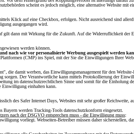
. Vor dem Hintergrund des Kopplungsverbots ist allerdings darauf zu 
zbehörden scheint es jedoch möglich, eine alternative Website mit ein
ittels Klick auf eine Checkbox, erfolgen. Nicht ausreichend sind alle
lligung ausgegangen wird.
uf gilt dann mit Wirkung für die Zukunft. Auf die Widerruflichkeit der
achgewiesen werden können.
t und nach wie vor personalisierte Werbung ausgespielt werden ka
tformen (CMP) ins Spiel, mit der Sie die Einwilligungen Ihrer Webs
t", die damit werben, das Einwilligungsmanagement für den Website-
g sorgen. Der Verantwortliche kann mittels Protokollierung der Einw
eitung im datenschutzrechtlichen Sinne und somit für die Einholung der
 Einwilligung einhalten kann.
sslich des Safer Internet Days, Websites mit sehr großer Reichweit
s Bayern werden Tracking-Tools datenschutzkonform eingesetzt.
Nutzers nach der DSGVO entsprechen muss - die Einwilligung muss
:
inwilligung vorliegt. Webseiten-Betreiber müssen daher sicherstellen,