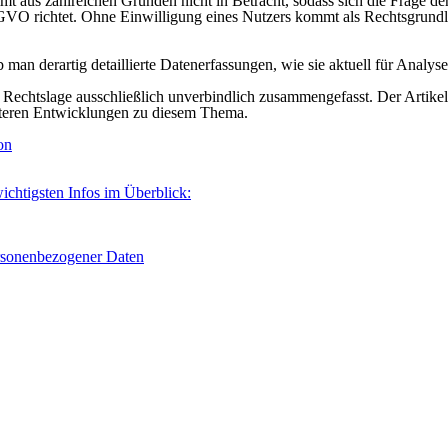
aus zahlreichen Gründen nicht in Betracht, sodass sich die Frage der
VO richtet. Ohne Einwilligung eines Nutzers kommt als Rechtsgrundlag
 ob man derartig detaillierte Datenerfassungen, wie sie aktuell für An
 Rechtslage ausschließlich unverbindlich zusammengefasst. Der Artikel 
eiteren Entwicklungen zu diesem Thema.
on
ichtigsten Infos im Überblick:
rsonenbezogener Daten