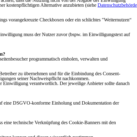
achten, dass die Nutzung nicht von der Abgabe der Einwilligung
er kostenpflichtigen Alternative anzubieten (siehe
Datenschutzbehörde
rdings vorangekreuzte Checkboxen oder ein schlichtes "Weiternutzen“
 Einwilligung muss der Nutzer zuvor (bspw. im Einwilligungstext auf
nn?
eitenbesucher programmatisch einholen, verwalten und
Betreiber zu übernehmen und für die Einbindung des Consent-
illigungen seiner Nachweispflicht nachkommen.
 Einwilligung verantwortlich. Der jeweilige Anbieter sollte danach
e, auf eine DSGVO-konforme Einholung und Dokumentation der
 dass eine technische Verknüpfung des Cookie-Banners mit den