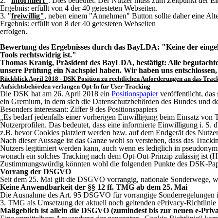
2. "
informiert
"
. Dies bedeutet: Der Nutzer muss zum Zeitpunkt der E
Ergebnis: erfüllt von 4 der 40 getesteten Webseiten.
3. "
freiwillig"
, neben einem "Annehmen" Button sollte daher eine Alt
Ergebnis: erfüllt von 8 der 40 getesteten Webseiten
erfolgen.
Bewertung des Ergebnisses durch das BayLDA: "Keine der eingehol
Tools rechtswidrig ist."
Thomas Kranig, Präsident des BayLDA, bestätigt: Alle begutach
unsere Prüfung ein Nachspiel haben. Wir haben uns entschlossen, 
Rückblick April 2018 - DSK Position zu rechtlichen Anforderungen an das Trac
Aufsichtsbehörden verlangen Opt-In für User-Tracking
Die DSK hat am 26. April 2018 ein
Positionspapier
veröffentlicht, da
ein Gremium, in dem sich die Datenschutzbehörden des Bundes und de
Besonders interessant: Ziffer 9 des Positionspapiers
„Es bedarf jedenfalls einer vorherigen Einwilligung beim Einsatz von
Nutzerprofilen. Das bedeutet, dass eine informierte Einwilligung i. S
z.B. bevor Cookies platziert werden bzw. auf dem Endgerät des Nutze
Nach dieser Aussage ist das Ganze wohl so verstehen, dass das Track
Nutzers legitimiert werden kann, auch wenn es lediglich in pseudony
wonach ein solches Tracking nach dem Opt-Out-Prinzip zulässig ist (H
Zustimmungswürdig könnten wohl die folgenden Punkte des DSK-Papi
Vorrang der DSGVO
Seit dem 25. Mai gilt die DSGVO vorrangig, nationale Sonderwege, wi
Keine Anwendbarkeit der §§ 12 ff. TMG ab dem 25. Mai
Die Ausnahme des Art. 95 DSGVO für vorrangige Sonderregelungen im 
3. TMG als Umsetzung der aktuell noch geltenden ePrivacy-Richtlinie 
Maßgeblich ist allein die DSGVO (zumindest bis zur neuen e-Pri