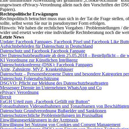
Eine unmittelbare Anwendung der genannten „Cookie-Richtlinie“ kommt 
ungewissen ePrivacy-Verordnung allein nach den Vorschriften der DSG
Papiers).
Rechtspolitische Erwägungen
Rechtspolitisch betrachtet muss man sich in der Tat die Frage stellen,
sollte, selbst wenn Sie nur in pseudonymer Form erfolgen.
Hinweis: Wir haben die rechtlichen Vorgaben / Problemstellungen / die
wider und ersetzt weder eine individuelle Rechtsberatung noch die w
Letzte News
Update: Facebook Fanpages, Facebook Pixel und Facebook Like Butt
Aufsichtsbehörden für Datenschutz in Deutschland
Datenschutz und Facebook Facebook Fanpage
Der Datenschutzbeauftragte ab dem 25.05.2018 – Bestellpflicht – die w
KI Verordnung zur Künstlichen Intelligenz
Datenschutzkonferenz (DSK): Facebook Fanpages
Ärzte, Zahnärzte, MVZ, Krankenhäuser
Datenschutz – Personenbezogene Daten und besondere Kategorien pe
Datenschutz Folgenabschätzung
DSGVO: Pflicht zur Meldung des Datenschutzbeauftragten
Messenger Dienste im Unternehmen WhatsApp und Co
ePrivacy Verordnung
Brexit
EuGH Urteil zum „Facebook Gefällt mir Button“
Fotoaufnahmen Videoaufnahmen und Tonaufnamen von Beschäftigten
Datenschutz Grundverordnung Bußgelder und Sanktionen
Datenschutzrechtliche Problemstellungen im Praxisalltag
Einwilligungserklärungen in der Arztpraxis
Einwilligung bei Nutzung von Cookies und Consent Management