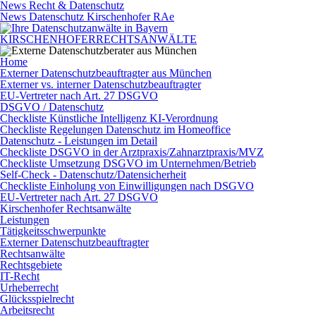
News Recht & Datenschutz
News Datenschutz Kirschenhofer RAe
KIRSCHENHOFER
RECHTSANWÄLTE
Home
Externer Datenschutzbeauftragter aus München
Externer vs. interner Datenschutzbeauftragter
EU-Vertreter nach Art. 27 DSGVO
DSGVO / Datenschutz
Checkliste Künstliche Intelligenz KI-Verordnung
Checkliste Regelungen Datenschutz im Homeoffice
Datenschutz - Leistungen im Detail
Checkliste DSGVO in der Arztpraxis/Zahnarztpraxis/MVZ
Checkliste Umsetzung DSGVO im Unternehmen/Betrieb
Self-Check - Datenschutz/Datensicherheit
Checkliste Einholung von Einwilligungen nach DSGVO
EU-Vertreter nach Art. 27 DSGVO
Kirschenhofer Rechtsanwälte
Leistungen
Tätigkeitsschwerpunkte
Externer Datenschutzbeauftragter
Rechtsanwälte
Rechtsgebiete
IT-Recht
Urheberrecht
Glücksspielrecht
Arbeitsrecht