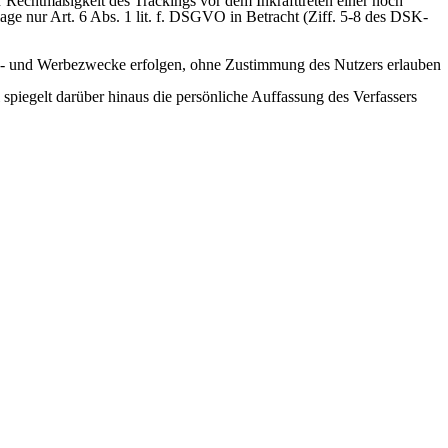
 Rechtmäßigkeit des Trackings vor dem Inkrafttreten einer noch
e nur Art. 6 Abs. 1 lit. f. DSGVO in Betracht (Ziff. 5-8 des DSK-
alyse- und Werbezwecke erfolgen, ohne Zustimmung des Nutzers erlauben
spiegelt darüber hinaus die persönliche Auffassung des Verfassers