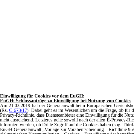
Einwilligung für Cookies vor dem EuGH:
EuGH: Schlussanträge zu Einwilligung bei Nutzung von Cookies
Am 21.03.2019 hat der Generalanwalt beim Europäischen Gerichtshof
(Rs.
C-673/17
). Dabei geht es im Wesentlichen um die Frage, ob für d
Privacy-Richtlinie, dass Diensteanbieter eine Einwilligung für die Nu
nicht ausreichend. Letzteres gelte sowohl nach der alten E-Privacy-R
informiert werden, ob Dritte Zugriff auf die Cookies haben (sog. Third
EuGH Generalanwalt
„Vorlage zur Vorabentscheidung – Richtlinie 9