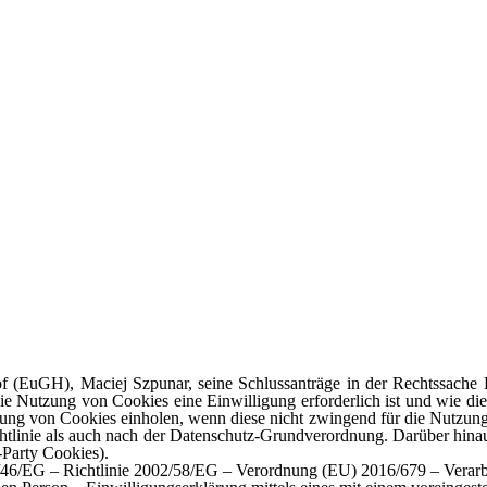
 (EuGH), Maciej Szpunar, seine Schlussanträge in der Rechtssache P
ie Nutzung von Cookies eine Einwilligung erforderlich ist und wie die
tzung von Cookies einholen, wenn diese nicht zwingend für die Nutzung
ichtlinie als auch nach der Datenschutz-Grundverordnung. Darüber hin
-Party Cookies).
5/46/EG – Richtlinie 2002/58/EG – Verordnung (EU) 2016/679 – Verarb